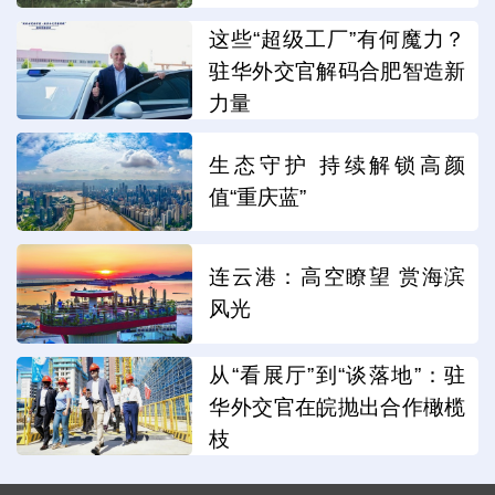
这些“超级工厂”有何魔力？
驻华外交官解码合肥智造新
力量
生态守护 持续解锁高颜
值“重庆蓝”
连云港：高空瞭望 赏海滨
风光
从“看展厅”到“谈落地”：驻
华外交官在皖抛出合作橄榄
枝