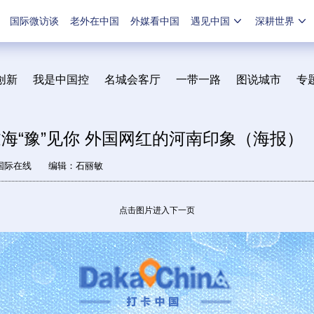
国际微访谈
老外在中国
外媒看中国
遇见中国
深耕世界
创新
我是中国控
名城会客厅
一带一路
图说城市
专
过海“豫”见你 外国网红的河南印象（海报）
国际在线
编辑：石丽敏
点击图片进入下一页