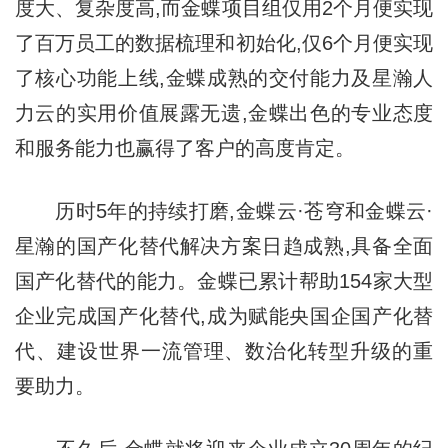
度大、复杂度高,而金蝶项目组仅用2个月便实现
了百万员工的数据梳理和初始化,仅6个月便实现
了核心功能上线,金蝶成熟的交付能力及星瀚人
力云的实用价值展露无遗,金蝶出色的专业态度
和服务能力也赢得了客户的高度肯定。
历时5年的持续打磨,金蝶云·苍穹和金蝶云·
星瀚的国产化替代解决方案日趋成熟,具备全面
国产化替代的能力。金蝶已累计帮助154家大型
企业完成国产化替代,成为赋能央国企国产化替
代、建设世界一流管理、数治化转型升级的重
要助力。