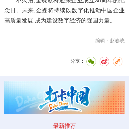
不久后,金蝶就将迎来企业成立30周年的纪
念日。未来,金蝶将持续以数字化推动中国企业
高质量发展,成为建设数字经济的强国力量。
编辑：赵春晓
分享：
最新推荐