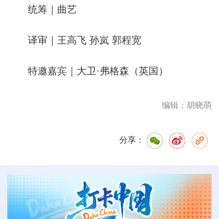
统筹｜曲艺
译审｜王高飞 孙岚 郭程宽
特邀嘉宾｜大卫·弗格森（英国）
编辑：胡晓萌
分享：