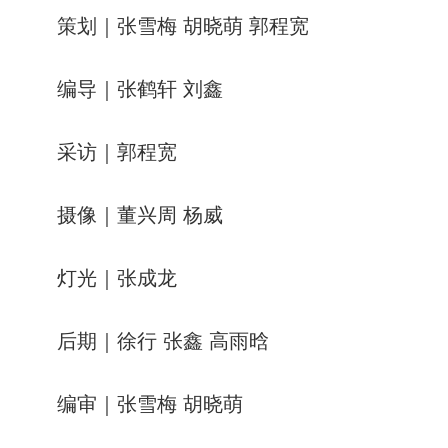
策划｜张雪梅 胡晓萌 郭程宽
编导｜张鹤轩 刘鑫
采访｜郭程宽
摄像｜董兴周 杨威
灯光｜张成龙
后期｜徐行 张鑫 高雨晗
编审｜张雪梅 胡晓萌