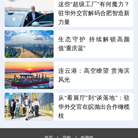
这些“超级工厂”有何魔力？
驻华外交官解码合肥智造新
力量
生态守护 持续解锁高颜
值“重庆蓝”
连云港：高空瞭望 赏海滨
风光
从“看展厅”到“谈落地”：驻
华外交官在皖抛出合作橄榄
枝
首页
|
导航
|
电脑版