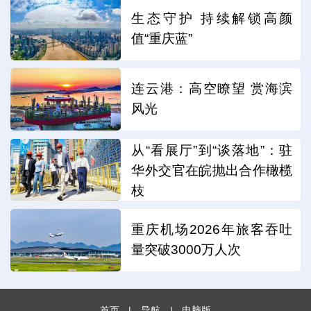
生态守护 持续解锁高颜
值“重庆蓝”
连云港：高空瞭望 赏海滨
风光
从“看展厅”到“谈落地”：驻
华外交官在皖抛出合作橄榄
枝
重庆机场2026年旅客吞吐
量突破3000万人次
首页
|
导航
|
电脑版