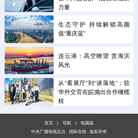
力量
生态守护 持续解锁高颜
值“重庆蓝”
连云港：高空瞭望 赏海滨
风光
从“看展厅”到“谈落地”：驻
华外交官在皖抛出合作橄榄
枝
首页
|
导航
|
电脑版
中央广播电视总台
国际在线
版权所有