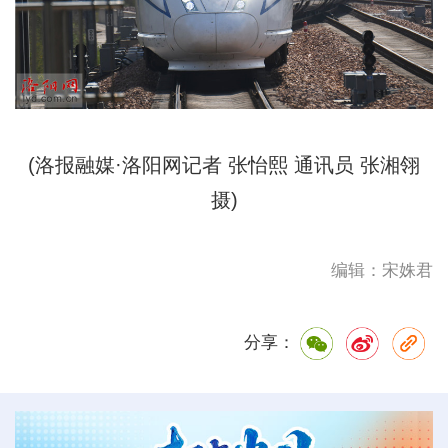
(洛报融媒·洛阳网记者 张怡熙 通讯员 张湘翎
摄)
编辑：宋姝君
分享：