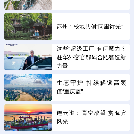
苏州：校地共创“同里诗光”
这些“超级工厂”有何魔力？
驻华外交官解码合肥智造新
力量
生态守护 持续解锁高颜
值“重庆蓝”
连云港：高空瞭望 赏海滨
风光