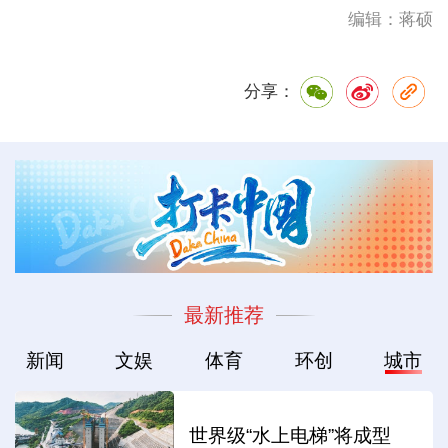
编辑：蒋硕
分享：
最新推荐
新闻
文娱
体育
环创
城市
世界级“水上电梯”将成型