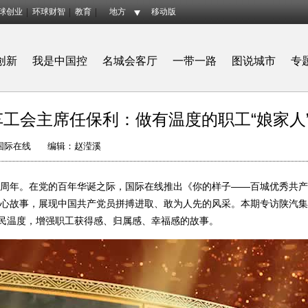
球创业
环球财智
教育
地方
移动版
创新
我是中国控
名城会客厅
一带一路
图说城市
专
车工会主席任保利：做有温度的职工“娘家人
国际在线
编辑：赵滢溪
100周年。在党的百年华诞之际，国际在线推出《你的样子——百城优秀共
心故事，展现中国共产党员拼搏进取、敢为人先的风采。本期专访陕汽集
为民温度，增强职工获得感、归属感、幸福感的故事。