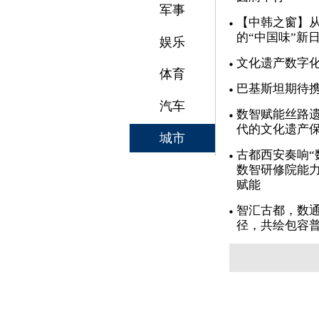
军事
【中韩之窗】从
的“中国味”新
娱乐
文化遗产数字
体育
巴基斯坦期待
汽车
数智赋能丝路遗
代的文化遗产
城市
古都西安奏响“
数智研修院能力
赋能
智汇古都，数通
径，共绘包容