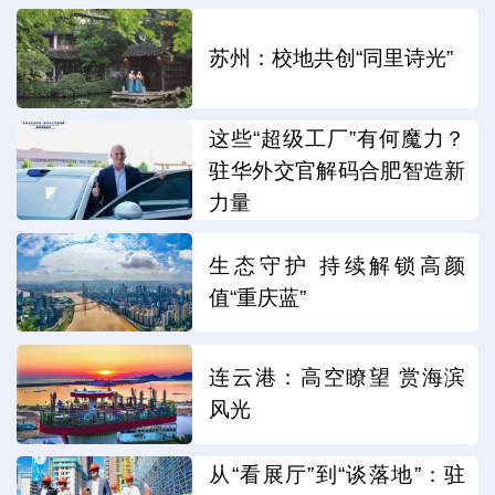
苏州：校地共创“同里诗光”
这些“超级工厂”有何魔力？
驻华外交官解码合肥智造新
力量
生态守护 持续解锁高颜
值“重庆蓝”
连云港：高空瞭望 赏海滨
风光
从“看展厅”到“谈落地”：驻