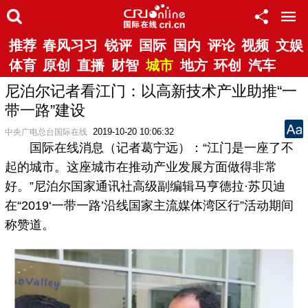
推荐
春风习习
锐评
国际
国内
评论
视频
文娱
体育
原创
直播
财智
城市
地方
环创
汽车
尼泊尔记者看江门：以高新技术产业助推“一
带一路”建设
2019-10-20 10:06:32
中央广电总台国际在线
国际在线消息（记者葛宁远）：“江门是一座了不
起的城市。这座城市在推动产业发展方面做得非常
好。”尼泊尔国家通讯社高级副编辑马亨德拉·苏贝迪
在“2019‘一带一路’沿线国家主流媒体湾区行”活动期间
称赞道。