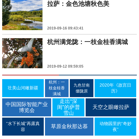
拉萨：金色池塘秋色美
2019-09-16 09:43:41
杭州满觉陇：一枝金桂香满城
2019-09-12 09:59:05
杭州：一
2020年《故宫日
九色甘南
壮美山河瞰新疆
枝金桂香
历》
缀陇原
满城
走出“深
中国国际智能产业
闺”的萨普
天空之眼瞰拉萨
博览会
雪山
“水下长城”再露真
动物园里的“奇妙
草原金秋那达慕
容
夜”