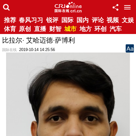
推荐
春风习习
锐评
国际
国内
评论
视频
文娱
体育
原创
直播
财智
城市
地方
环创
汽车
比拉尔· 艾哈迈德·萨博利
2019-10-14 14:25:56
国际在线