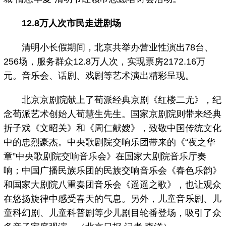
12.8万人次市民走进剧场
清明小长假期间，北京共举办营业性演出78台、
256场，服务群众12.8万人次，实现票房2172.16万
元。音乐会、话剧、戏剧等艺术演出精彩呈现。
北京京剧院献上了荀派经典京剧《红楼二尤》，纪
念荀派艺术创始人荀慧生先生。国家京剧院则带来经典
折子戏《文昭关》和《周仁献嫂》，致敬中国传统文化
中的忠烈豪杰。中央歌剧院交响乐团带来的《“夜之华
章”中央歌剧院交响音乐会》在国家大剧院音乐厅奏
响；中国广播民族乐团的民族交响音乐会《春色乐韵》
和国家大剧院八重奏团音乐会《遥遥之歌》，也让观众
在悠扬旋律中感受春天的气息。另外，儿童音乐剧、儿
童科幻剧、儿童科普剧等少儿剧目轮番登场，吸引了众