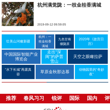
杭州满觉陇：一枝金桂香满城
2019-09-12 09:59:05
杭州：一
2020年《故宫日
九色甘南
壮美山河瞰新疆
枝金桂香
历》
缀陇原
满城
走出“深
中国国际智能产业
闺”的萨普
天空之眼瞰拉萨
博览会
雪山
“水下长城”再露真
动物园里的“奇妙
草原金秋那达慕
容
夜”
推荐
春风习习
锐评
国际
国内
评