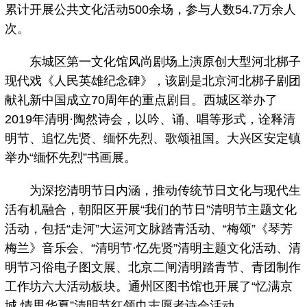
累计开展公共文化活动500余场，参与人数54.7万余人
次。
东城区第一文化馆风尚剧场上演原创大型河北梆子
现代戏《人民英雄纪念碑》，该剧是北京河北梆子剧团
献礼新中国成立70周年的重点剧目。西城区举办了
2019年清明·陶然诗会，以吟、诵、唱等形式，诠释清
明节、追忆先贤、缅怀先烈、歌颂祖国。大兴区安定镇
举办“缅怀先烈”书画展。
为深挖清明节日内涵，推动传统节日文化与现代生
活有机融合，朝阳区开展“我们的节日”清明节主题文化
活动，包括“走河”大运河文脉踏青活动、“梅颂”《琴芳
梅兰》音乐会、“清明节·忆先贤”清明主题文化活动、清
明节习俗电子图文展、北京二闸清明踏青节、青团制作
工作坊六大活动板块。通州区图书馆也开展了“忆满京
城 情思华夏”清明节红领巾志愿者诗会活动。