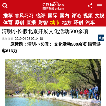
推荐
春风习习
锐评
国际
国内
评论
视频
文娱
体育
原创
直播
财智
城市
地方
环创
汽车
清明小长假北京开展文化活动500余项
2019-04-08 09:14:18
北京日报
原标题：清明小长假： 文化活动500余项 踏青游
客616万