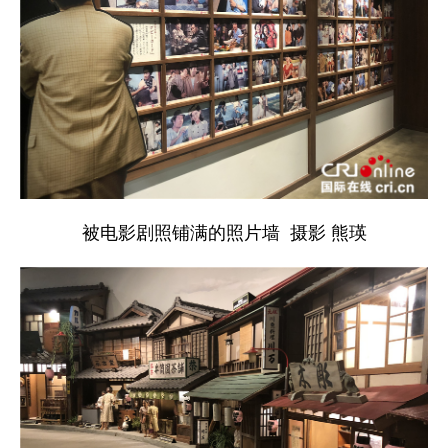
被电影剧照铺满的照片墙 摄影 熊瑛