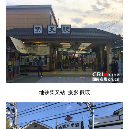
地铁柴又站 摄影 熊瑛