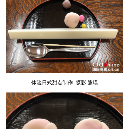
体验日式甜点制作 摄影 熊瑛