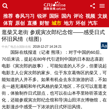
推荐
春风习习
锐评
国际
国内
评论
视频
文娱
体育
原创
直播
财智
城市
地方
环创
汽车
逛柴又老街 参观寅次郎纪念馆——感受日式
怀旧风情（组图）
2018-12-27 14:24:21
中央广电总台国际在线
国际在线报道（记者 熊瑛）：对于中国的60后、
70后来说，提起在80年代引进到中国的日本励志喜剧
电影《寅次郎的故事》，可能知道的人不少，但要说起
电影主人公寅次郎的家乡、位于东京葛饰区的柴又，可
能知道的人并不多。如果有机会去东京旅游的话，不如
去一趟充满昭和年代风格的柴又地区，不仅可以逛逛老
街，体验制作日式甜点，也可以在山本亭里聆听茶道文
化，还能参观寅次郎纪念馆和导演山田洋次博物馆，在
光影漫步中感受一下浓浓的日式怀旧风情。