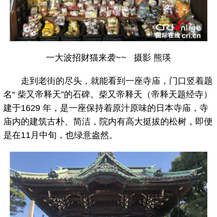
一大波招财猫来袭~~ 摄影 熊瑛
走到老街的尽头，就能看到一座寺庙，门口竖着题
名“ 柴又帝释天”的石碑。柴又帝释天（帝释天题经寺）
建于1629 年，是一座保持着原汁原味的日本寺庙，寺
庙内的建筑古朴、简洁，院内有高大挺拔的松树，即便
是在11月中旬，也绿意盎然。