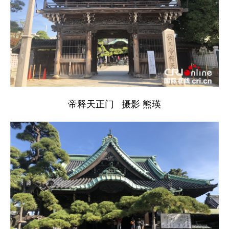
帝释天正门 摄影 熊瑛