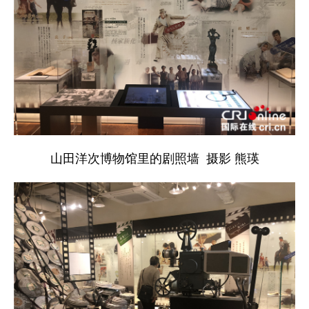
山田洋次博物馆里的剧照墙 摄影 熊瑛