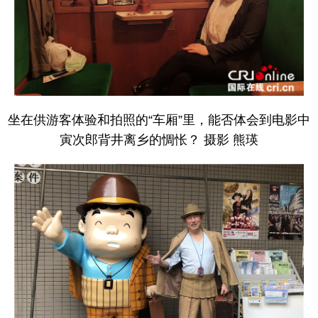
坐在供游客体验和拍照的“车厢”里，能否体会到电影中
寅次郎背井离乡的惆怅？ 摄影 熊瑛