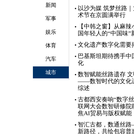
新闻
以沙为媒 筑梦丝路
术节在京圆满举行
军事
【中韩之窗】从麻辣
娱乐
国年轻人的“中国味”
文化遗产数字化需要
体育
巴基斯坦期待携手中
汽车
化
城市
数智赋能丝路遗存 
——数智时代的文化
综述
古都西安奏响“数字丝
联网大会数智研修院
焦AI贸易与版权赋能
智汇古都，数通丝路
新路径，共绘包容普