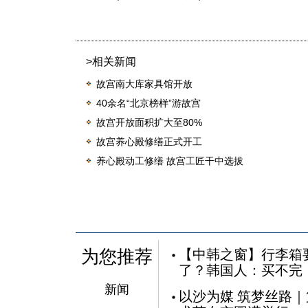
>相关新闻
故宫南大库家具馆开放
40余名“北京榜样”游故宫
故宫开放面积扩大至80%
故宫养心殿修缮正式开工
养心殿动工修缮 故宫工匠干中选拔
为您推荐
【中韩之窗】行李箱
了？韩国人：买不完
新闻
以沙为媒 筑梦丝路