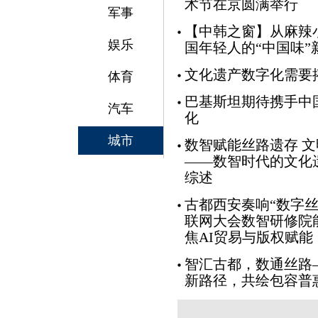
术节在京圆满举行
军事
【中韩之窗】从麻辣
娱乐
国年轻人的“中国味”
文化遗产数字化需要
体育
巴基斯坦期待携手中
汽车
化
城市
数智赋能丝路遗存 
——数智时代的文化
综述
古都西安奏响“数字丝
联网大会数智研修院
焦AI贸易与版权赋能
智汇古都，数通丝路
新路径，共绘包容普