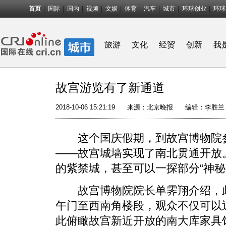
首页
国际
国内
视频
文娱
体育
汽车
城市
环球创业
环球
旅游
文化
经贸
创新
我
故宫游览有了新通道
2018-10-06 15:21:19
来源：
北京晚报
编辑：李胜兰
这个国庆假期，到故宫博物院参
——故宫城墙实现了南北贯通开放。
的紫禁城，甚至可以一探部分“神秘
故宫博物院院长单霁翔介绍，此
午门至西南角楼段，观众不仅可以
此俯瞰故宫新近开放的南大库家具