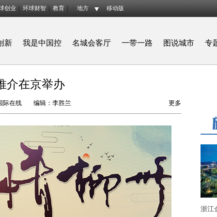
球创业
环球财智
教育
地方
移动版
创新
我是中国控
名城会客厅
一带一路
图说城市
专
传推介在京举办
国际在线
编辑：李胜兰
更多
浙江