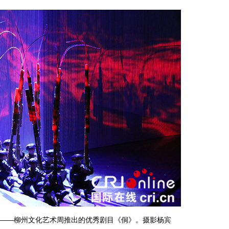
——柳州文化艺术周推出的优秀剧目《侗》。摄影杨宾