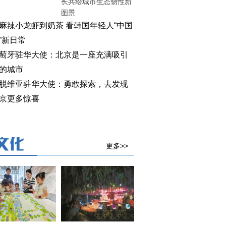
长共绘城市生态韧性新
图景
麻辣小龙虾到奶茶 看韩国年轻人“中国
”新日常
萄牙驻华大使：北京是一座充满吸引
的城市
脱维亚驻华大使：勇敢探索，去发现
京更多惊喜
更多>>