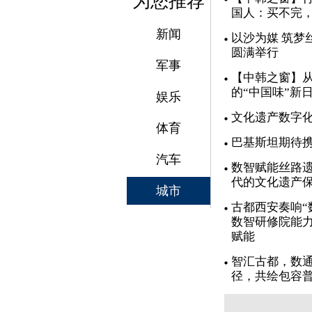
为您推荐
国人：买不完
新闻
以沙为媒 筑梦
圆满举行
军事
【中韩之窗】从
的“中国味”新
娱乐
文化遗产数字
体育
巴基斯坦期待
汽车
数智赋能丝路遗
代的文化遗产
城市
古都西安奏响“
数智研修院能力
赋能
智汇古都，数通
径，共绘包容