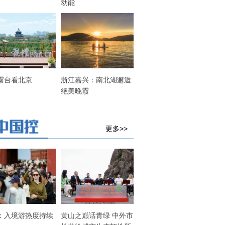
动能
露台看北京
浙江嘉兴：南北湖邂逅
绝美晚霞
更多>>
：入境游热度持续
黄山之巅话青绿 中外市