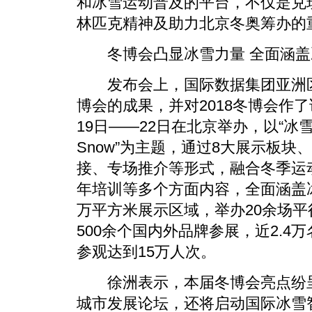
和冰雪运动普及的平台，不仅是兑
林匹克精神及助力北京冬奥筹办的
冬博会凸显冰雪力量 全面涵盖
发布会上，国际数据集团亚洲区
博会的成果，并对2018冬博会作
19日——22日在北京举办，以“冰雪力量 Th
Snow”为主题，通过8大展示板
接、专场推介等形式，融合冬季运
年培训等多个方面内容，全面涵盖
万平方米展示区域，举办20余场
500余个国内外品牌参展，近2.
参观达到15万人次。
徐洲表示，本届冬博会亮点纷呈
城市发展论坛，还将启动国际冰雪