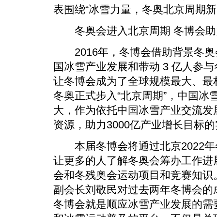
表围绕“冰雪力量，冬奥北京周期新
冬奥会进入北京周期 冬博会助力
2016年，冬博会借助背景冬奥
国冰雪产业发展和带动 3 亿人参
让冬博会成为了全球规模最大、最
冬奥正式步入“北京周期”，中国冰
大，作为依托中国冰雪产业交流发
资源，助力3000亿产业增长目标
本届冬博会将通过北京2022年
让更多的人了解冬奥会筹办工作进
会和冬残奥会运动项目和竞赛知识
副会长刘敬民对过去两年冬博会的
冬博会就是顺应冰雪产业发展的需