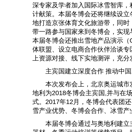
深专家及学者加入国际冰雪智库，
计献策。本届冬博会还将继续设立
地打造京张体育文化旅游带，同时，
带一路参与国家来到冬博会，实现
本届冬博会还推出雪地产品演示（On 
体联盟、设立电商合作伙伴洽谈专
上资源对接、线下实地测评，充分
主宾国建立深度合作 推动中国
本次发布会上，北京奥运城市发
地利为2018冬博会主宾国,并与
式。2017年12月，冬博会代表
雪产业优势、冬博会合作、冰雪产
本届冬博会通过与奥地利建立主