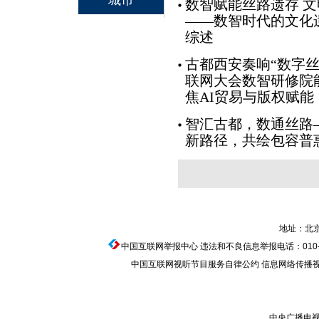
城市
数智赋能丝路遗存 
——数智时代的文化
综述
古都西安奏响“数字丝
联网大会数智研修院
焦AI贸易与版权赋能
智汇古都，数通丝路
新路径，共绘包容普
地址：北京
中国互联网举报中心
违法和不良信息举报电话：010-674
中国互联网视听节目服务自律公约
信息网络传播视听节
中央广播电视