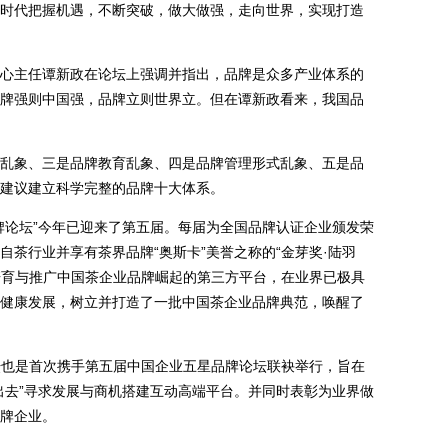
时代把握机遇，不断突破，做大做强，走向世界，实现打造
主任谭新政在论坛上强调并指出，品牌是众多产业体系的
牌强则中国强，品牌立则世界立。但在谭新政看来，我国品
象、三是品牌教育乱象、四是品牌管理形式乱象、五是品
建议建立科学完整的品牌十大体系。
论坛”今年已迎来了第五届。每届为全国品牌认证企业颁发荣
茶行业并享有茶界品牌“奥斯卡”美誉之称的“金芽奖·陆羽
为培育与推广中国茶企业品牌崛起的第三方平台，在业界已极具
健康发展，树立并打造了一批中国茶企业品牌典范，唤醒了
坛也是首次携手第五届中国企业五星品牌论坛联袂举行，旨在
出去”寻求发展与商机搭建互动高端平台。并同时表彰为业界做
牌企业。