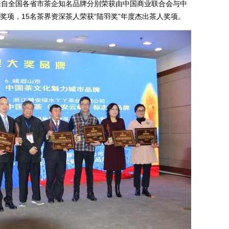
自全国各省市茶企知名品牌分别荣获由中国商业联合会与中
奖项，15名茶界资深茶人荣获“陆羽奖”年度杰出茶人奖项。