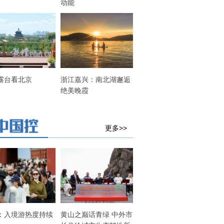
动能
露台看北京
浙江嘉兴：南北湖邂逅
绝美晚霞
更多>>
：入境游热度持续
黄山之巅话青绿 中外市