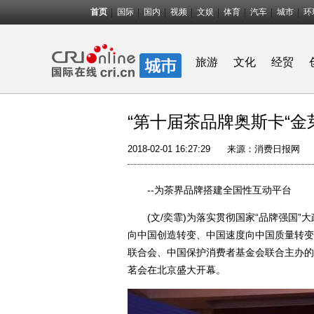
首页
国际
国内
视频
文娱
体育
汽车
城市
环
旅游
文化
经贸
“第十届茶品牌奥斯卡“金
2018-02-01 16:27:29
来源：
消费日报网
--为茶界品牌搭建全国性互动平台
(文/奕霏)为落实贯彻国家“品牌强国”大
向中国创造转变、中国速度向中国质量转变、
联合会、中国保护消费者基金会联合主办的
茗会在北京盛大开幕。