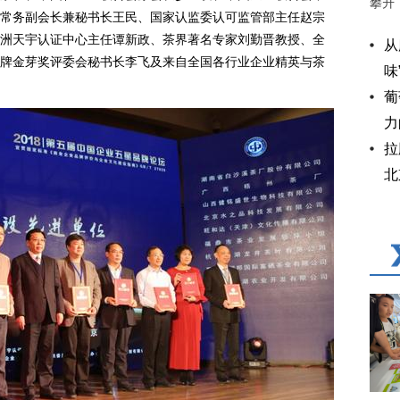
攀升
常务副会长兼秘书长王民、国家认监委认可监管部主任赵宗
洲天宇认证中心主任谭新政、茶界著名专家刘勤晋教授、全
从
牌金芽奖评委会秘书长李飞及来自全国各行业企业精英与茶
味
葡
力
拉
北