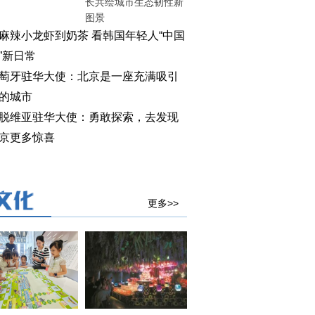
长共绘城市生态韧性新
图景
麻辣小龙虾到奶茶 看韩国年轻人“中国
”新日常
萄牙驻华大使：北京是一座充满吸引
的城市
脱维亚驻华大使：勇敢探索，去发现
京更多惊喜
更多>>