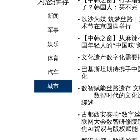
为您推荐
【中韩之窗】行李箱
了？韩国人：买不完
新闻
以沙为媒 筑梦丝路
术节在京圆满举行
军事
【中韩之窗】从麻辣
娱乐
国年轻人的“中国味”
文化遗产数字化需要
体育
巴基斯坦期待携手中
汽车
化
城市
数智赋能丝路遗存 
——数智时代的文化
综述
古都西安奏响“数字丝
联网大会数智研修院
焦AI贸易与版权赋能