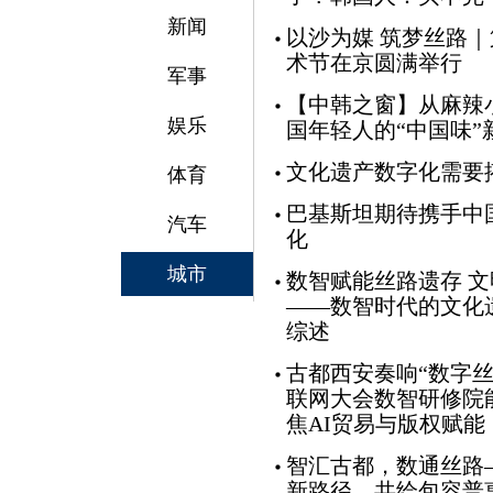
新闻
以沙为媒 筑梦丝路
术节在京圆满举行
军事
【中韩之窗】从麻辣
娱乐
国年轻人的“中国味”
文化遗产数字化需要
体育
巴基斯坦期待携手中
汽车
化
城市
数智赋能丝路遗存 
——数智时代的文化
综述
古都西安奏响“数字丝
联网大会数智研修院
焦AI贸易与版权赋能
智汇古都，数通丝路
新路径，共绘包容普