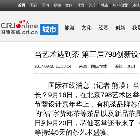
首页
国际
国内
视频
文娱
体育
汽车
城市
环球创业
环球
旅游
文化
经贸
创新
我
当艺术遇到茶 第三届798创新
2017-09-18 11:38:14
来源：
国际在线
编辑：李玥
国际在线消息（记者 熊瑛）当
长？9月16日，在北京798艺术区举
节暨设计嘉年华上，有机茶品牌芯
的“福”字货郎茶等茶品以及新品茶
日到9月20日，芯仙茗堂还带来了
等持续5天的茶艺术盛宴。