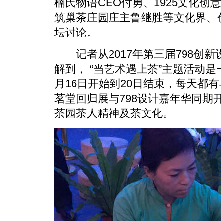
楠氏物语CEO付勇、1925文化
筑巢茶庄园庄主鲁继胜等文化界、
坛讨论。
记者从2017年第三届798创
解到， “当艺术遇上茶”主题活动
月16日开始到20日结束，每天都
茗堂回归展与798设计嘉年华同期
茶园茶人精神及茶文化。