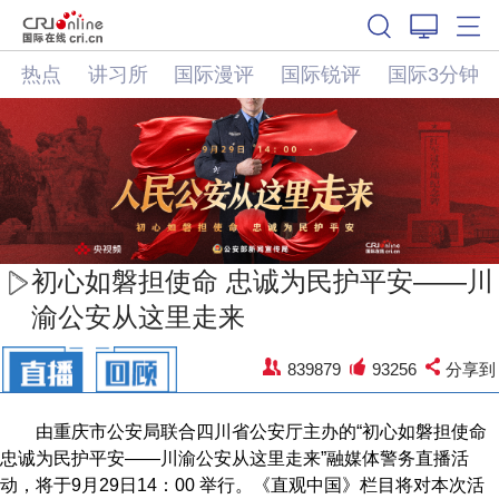
热点
讲习所
国际漫评
国际锐评
国际3分钟
初心如磐担使命 忠诚为民护平安——川
渝公安从这里走来
839879
93256
分享到
由重庆市公安局联合四川省公安厅主办的“初心如磐担使命
忠诚为民护平安——川渝公安从这里走来”融媒体警务直播活
动，将于9月29日14：00 举行。《直观中国》栏目将对本次活