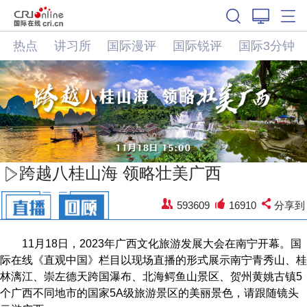
热点
讲习所
国际漫评
国际锐评
国际3分钟
跨越八桂山海 领略壮美广西
593609
16910
分享到
11月18日，2023年广西文化旅游发展大会在南宁开幕。国
际在线《直观中国》栏目以现场直播的形式展示南宁青秀山、桂
林漓江、崇左德天跨国瀑布、北海鳄鱼山景区、贺州黄姚古镇5
个广西不同地市的国家5A级旅游景区的美丽景色，请跟随镜头