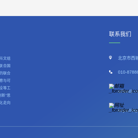
联系我们
北京市西城
科文组
联合国
010-8788
的联合
意与可
设等工
office@un
新“思
化走向
https://cit