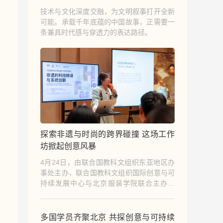
技术与文化深度交融，为文明叙事打开全新
可能。承载千年底蕴的中国故事，正需要一
条兼具时代感与穿透力的表达路径。
探索非遗与时尚的跨界碰撞 这场工作
坊掀起创意风暴
4月24日，由联合国教科文组织东亚地区办
事处主办，联合国教科文组织国际创意与可
持续发展中心与北京服装学院联合主办的
“非遗即时尚”第五期工作坊在北京圆满落
幕。本次工作坊为期5天，通过系统化的课
程设计，为全球学员带来了一场深度融合非
多国学员齐聚北京 共探创意与可持续