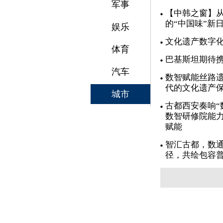
军事
【中韩之窗】从
的“中国味”新
娱乐
文化遗产数字
体育
巴基斯坦期待
汽车
数智赋能丝路遗
代的文化遗产
城市
古都西安奏响“
数智研修院能力
赋能
智汇古都，数通
径，共绘包容