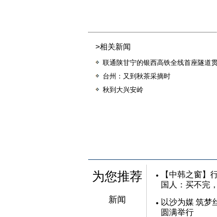
>相关新闻
联通陕甘宁的银西高铁全线首座隧道
台州：又到秋茶采摘时
秋到大兴安岭
为您推荐
【中韩之窗】行
国人：买不完
新闻
以沙为媒 筑梦
圆满举行