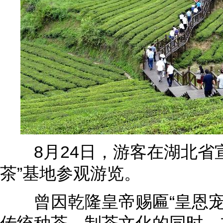
8月24日，游客在湖北省宣
茶”基地参观游览。
曾因乾隆皇帝赐匾“皇恩宠锡