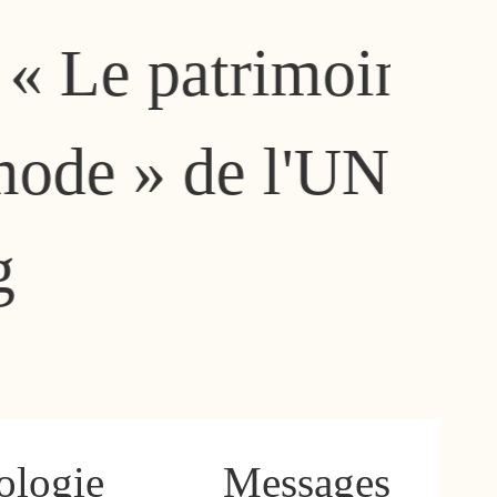
atrimoine
Un 
» de l'UNESCO
ouvr
cul
ologie
Messages