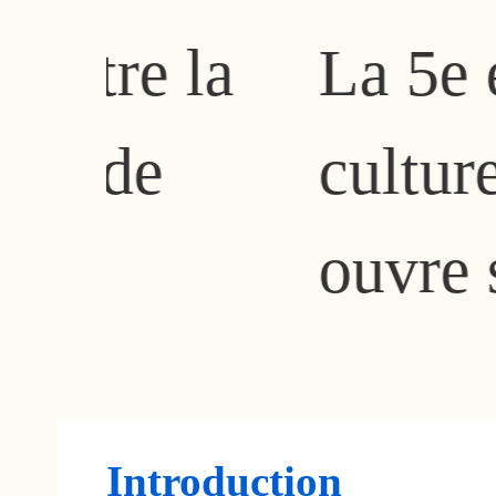
a
La 5e édition 
culturel imma
ouvre ses port
Introduction