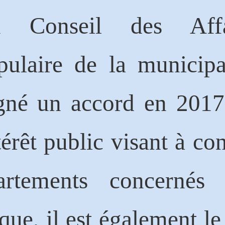
du Conseil des Affa
ulaire de la municipal
né un accord en 2017.
térêt public visant à con
artements concernés 
ique, il est également l