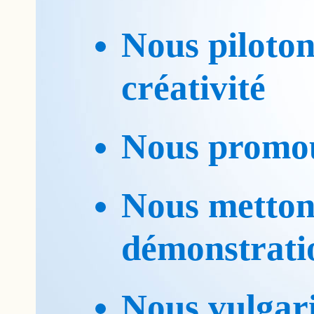
Nous piloton
créativité
Nous promou
Nous mettons
démonstrati
Nous vulgari