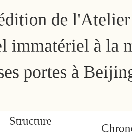
de l'Atelier « Le p
tériel à la mode 
es à Beijing
Structure
Chron