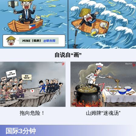
自说自“画”
拖向危险！
山姆牌“迷魂汤”
国际3分钟