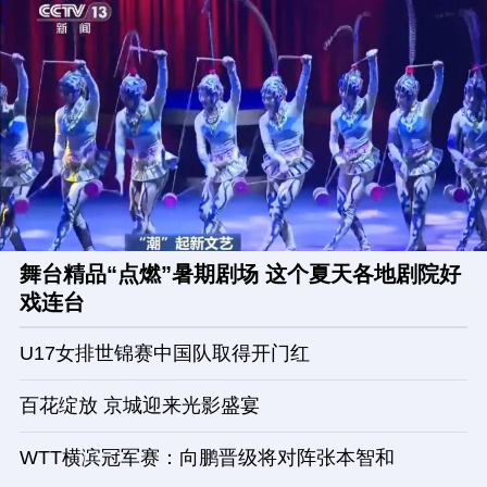
舞台精品“点燃”暑期剧场 这个夏天各地剧院好
戏连台
U17女排世锦赛中国队取得开门红
百花绽放 京城迎来光影盛宴
WTT横滨冠军赛：向鹏晋级将对阵张本智和