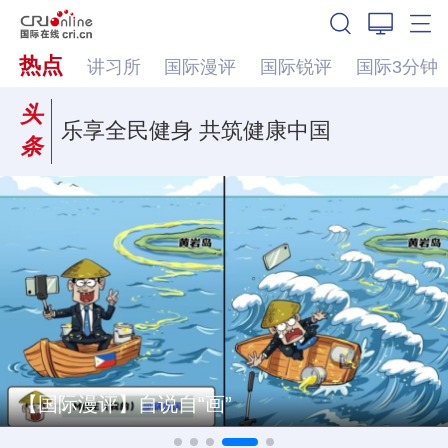
热点
讲习所
国际漫评
国际锐评
国际3分钟
头
乐享全民健身 共筑健康中国
条
【国际漫评】自说自“画”