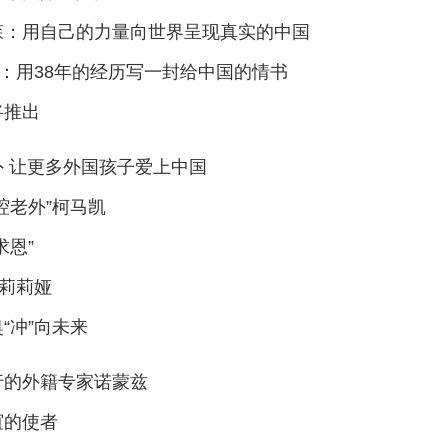
格森：用自己的力量向世界呈现真实的中国
：用38年的经历写一封给中国的情书
将推出
 让更多外国孩子爱上中国
腔老外”柯马凯
求恩”
—莉莉娅
“冲”向未来
行的外籍专家诺蒙兹
谊的使者