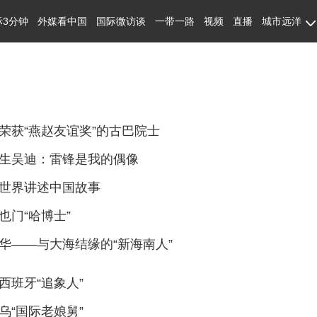
际3分钟
外媒看中国
国际微访谈
一带一路
视频
直播
城市远洋
荣获“燕赵友谊奖”的古巴院士
学生吴迪：雷锋是我的偶像
向世界讲述中国故事
也门“哈博士”
华——与大海结缘的“新海南人”
西班牙“追象人”
乌“国际老娘舅”