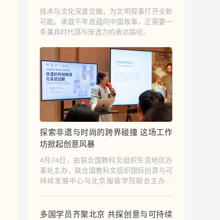
技术与文化深度交融，为文明叙事打开全新
可能。承载千年底蕴的中国故事，正需要一
条兼具时代感与穿透力的表达路径。
探索非遗与时尚的跨界碰撞 这场工作
坊掀起创意风暴
4月24日，由联合国教科文组织东亚地区办
事处主办，联合国教科文组织国际创意与可
持续发展中心与北京服装学院联合主办的
“非遗即时尚”第五期工作坊在北京圆满落
幕。本次工作坊为期5天，通过系统化的课
程设计，为全球学员带来了一场深度融合非
多国学员齐聚北京 共探创意与可持续