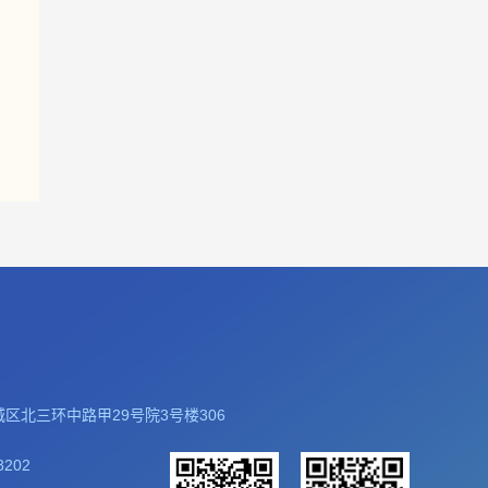
区北三环中路甲29号院3号楼306
8202