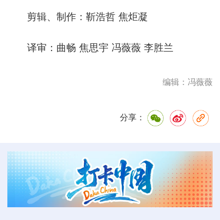
剪辑、制作：靳浩哲 焦炬凝
译审：曲畅 焦思宇 冯薇薇 李胜兰
编辑：冯薇薇
分享：