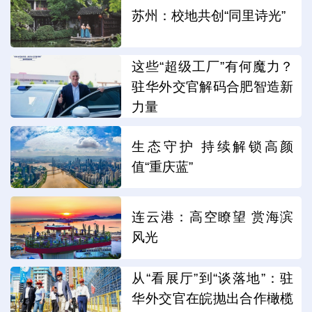
苏州：校地共创“同里诗光”
这些“超级工厂”有何魔力？
驻华外交官解码合肥智造新
力量
生态守护 持续解锁高颜
值“重庆蓝”
连云港：高空瞭望 赏海滨
风光
从“看展厅”到“谈落地”：驻
华外交官在皖抛出合作橄榄