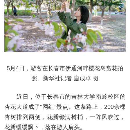
5月4日，游客在长春市伊通河畔樱花岛赏花拍
照。新华社记者 唐成卓 摄
近日，位于长春市的吉林大学南岭校区的
杏花大道成了“网红”景点。这条路上，200余棵
杏树排列两侧，花瓣缀满树梢，一阵风吹过，
花瓣缓缓飘下，落在游人肩头。