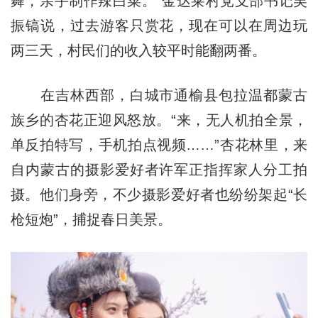
舞，亲手制作辣白菜。”金达莱村党支部书记吴
振镐说，过去游客只赏花，现在可以在周边玩
两三天，村民们的收入较平时能翻两番。
在吉林西部，白城市通榆县包拉温都蒙古
族乡的杏花正迎风怒放。“来，无人机拍全景，
单反拍特写，手机拍点视频……”杏花林里，来
自内蒙古的摄影爱好者许军正指挥家人分工拍
摄。他们身旁，不少摄影爱好者也纷纷架起“长
枪短炮”，捕捉春日美景。