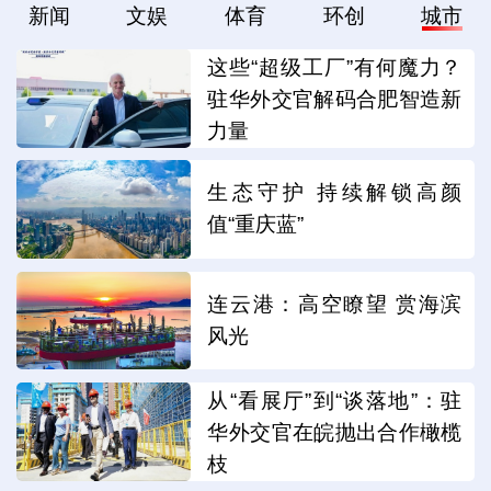
新闻
文娱
体育
环创
城市
这些“超级工厂”有何魔力？
驻华外交官解码合肥智造新
力量
生态守护 持续解锁高颜
值“重庆蓝”
连云港：高空瞭望 赏海滨
风光
从“看展厅”到“谈落地”：驻
华外交官在皖抛出合作橄榄
枝